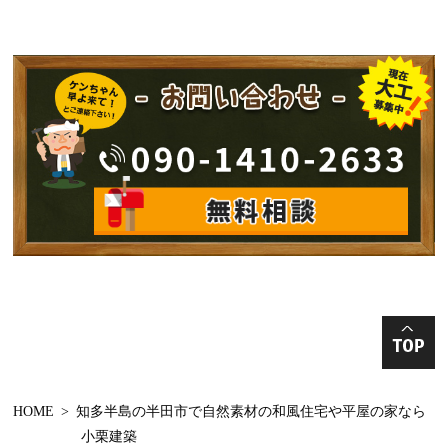
2024年12月
洋風の家
2024年11月
工務店
2024年10月
手加工手刻み
2024年9月
古民家再生
2024年8月
リノベーション
2024年7月
増改築
2024年6月
新築中 構造見学
2024年5月
和モダンの家の
2024年4月
丸太の家
HOME
知多半島の半田市で自然素材の和風住宅や平屋の家なら
2024年3月
収納棚
小栗建築