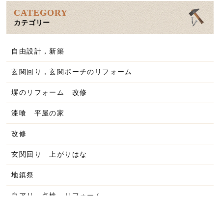
2025年11月
CATEGORY
カテゴリー
2025年10月
2025年9月
自由設計，新築
2025年8月
玄関回り，玄関ポーチのリフォーム
2025年7月
塀のリフォーム 改修
2025年6月
漆喰 平屋の家
2025年5月
改修
2025年4月
玄関回り 上がりはな
2025年3月
地鎮祭
2025年2月
白アリ 点検 リフォーム
2025年1月
平屋の家