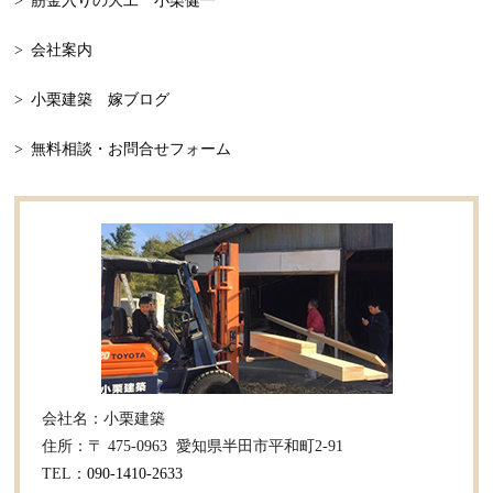
筋金入りの大工 小栗健一
2023年3月
忘年会
会社案内
2023年2月
二世帯
小栗建築 嫁ブログ
2023年1月
家の見学
無料相談・お問合せフォーム
2022年12月
床板の張替え
2022年11月
リフォーム
2022年9月
リフォーム事例
2022年8月
新築事例
2022年7月
小栗建築
2022年6月
プライベート
会社名：小栗建築
2022年5月
和風建築
住所：〒 475-0963 愛知県半田市平和町2-91
TEL：
090-1410-2633
2022年4月
施工事例