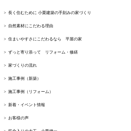
2024年2月
知多半島
長く住むために 小栗建築の手刻みの家づくり
2024年1月
減築
自然素材にこだわる理由
2023年12月
木の家
2023年11月
和モダン
住まいやすさにこだわるなら 平屋の家
2023年10月
一戸建て
ずっと寄り添って リフォーム・修繕
2023年9月
新築
家づくりの流れ
2023年8月
漆喰
施工事例（新築）
2023年7月
大工が建てる家
施工事例（リフォーム）
2023年6月
自由設計
新着・イベント情報
2023年5月
平屋，平屋の家
お客様の声
2023年4月
平屋