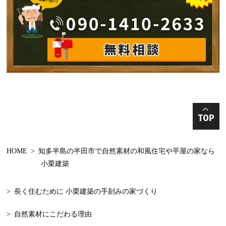
2024年10月
手加工手刻み
2024年9月
古民家再生
2024年8月
リノベーション
2024年7月
増改築
2024年6月
新築中 構造見学
2024年5月
和モダンの家の
2024年4月
丸太の家
HOME
知多半島の半田市で自然素材の和風住宅や平屋の家なら
2024年3月
収納棚
小栗建築
2024年2月
知多半島
長く住むために 小栗建築の手刻みの家づくり
2024年1月
減築
自然素材にこだわる理由
2023年12月
木の家