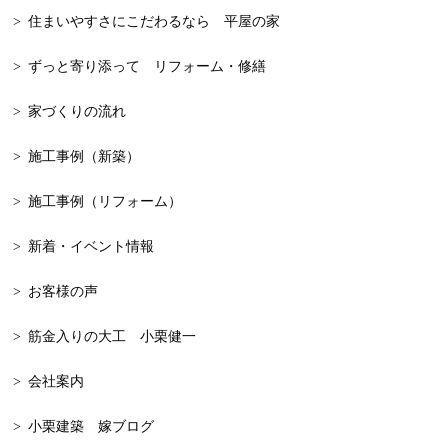
2023年11月
和モダン
住まいやすさにこだわるなら 平屋の家
2023年10月
一戸建て
ずっと寄り添って リフォーム・修繕
2023年9月
新築
家づくりの流れ
2023年8月
漆喰
施工事例（新築）
2023年7月
大工が建てる家
施工事例（リフォーム）
2023年6月
自由設計
新着・イベント情報
2023年5月
平屋，平屋の家
お客様の声
2023年4月
平屋
筋金入りの大工 小栗健一
2023年3月
忘年会
会社案内
2023年2月
二世帯
小栗建築 嫁ブログ
2023年1月
家の見学