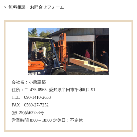
無料相談・お問合せフォーム
2022年12月
床板の張替え
2022年11月
リフォーム
2022年9月
リフォーム事例
2022年8月
新築事例
2022年7月
小栗建築
2022年6月
プライベート
会社名：小栗建築
2022年5月
和風建築
住所：〒 475-0963 愛知県半田市平和町2-91
TEL：
090-1410-2633
2022年4月
施工事例
FAX：0569-27-7252
(般-25)第63733号
2022年3月
ホームページ
営業時間 8:00～18:00 定休日：不定休
2022年2月
外壁張り替え