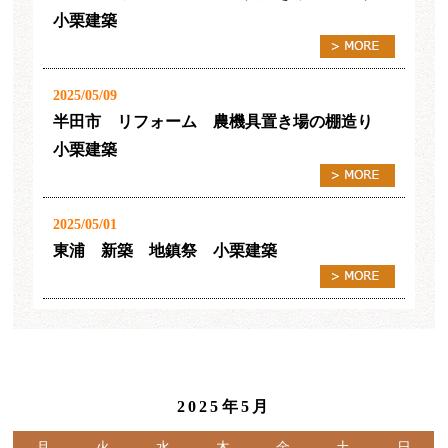
小栗建築
2025/05/09
半田市 リフォーム 農機具置き場の棚造り
小栗建築
2025/05/01
東浦 新築 地鎮祭 小栗建築
2025年5月
月
火
水
木
金
土
日