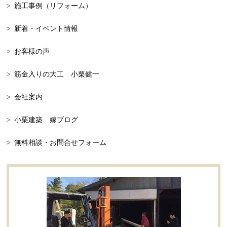
施工事例（リフォーム）
2023年6月
自由設計
新着・イベント情報
2023年5月
平屋，平屋の家
お客様の声
2023年4月
平屋
筋金入りの大工 小栗健一
2023年3月
忘年会
会社案内
2023年2月
二世帯
小栗建築 嫁ブログ
2023年1月
家の見学
無料相談・お問合せフォーム
2022年12月
床板の張替え
2022年11月
リフォーム
2022年9月
リフォーム事例
2022年8月
新築事例