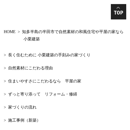
2024年5月
和モダンの家の
2024年4月
丸太の家
HOME
知多半島の半田市で自然素材の和風住宅や平屋の家なら
2024年3月
収納棚
小栗建築
2024年2月
知多半島
長く住むために 小栗建築の手刻みの家づくり
2024年1月
減築
自然素材にこだわる理由
2023年12月
木の家
2023年11月
和モダン
住まいやすさにこだわるなら 平屋の家
2023年10月
一戸建て
ずっと寄り添って リフォーム・修繕
2023年9月
新築
家づくりの流れ
2023年8月
漆喰
施工事例（新築）
2023年7月
大工が建てる家