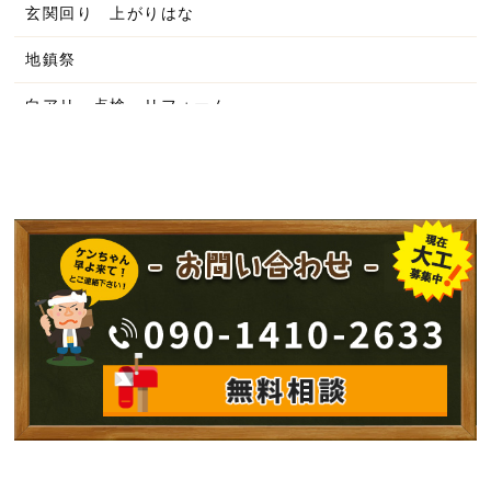
2025年4月
玄関回り 上がりはな
2025年3月
地鎮祭
2025年2月
白アリ 点検 リフォーム
2025年1月
平屋の家
2024年12月
洋風の家
2024年11月
工務店
2024年10月
手加工手刻み
2024年9月
古民家再生
2024年8月
リノベーション
2024年7月
増改築
2024年6月
新築中 構造見学