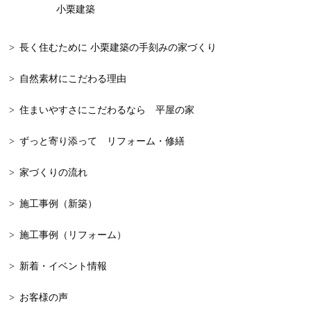
小栗建築
2024年2月
知多半島
長く住むために 小栗建築の手刻みの家づくり
2024年1月
減築
自然素材にこだわる理由
2023年12月
木の家
2023年11月
和モダン
住まいやすさにこだわるなら 平屋の家
2023年10月
一戸建て
ずっと寄り添って リフォーム・修繕
2023年9月
新築
家づくりの流れ
2023年8月
漆喰
施工事例（新築）
2023年7月
大工が建てる家
施工事例（リフォーム）
2023年6月
自由設計
新着・イベント情報
2023年5月
平屋，平屋の家
お客様の声