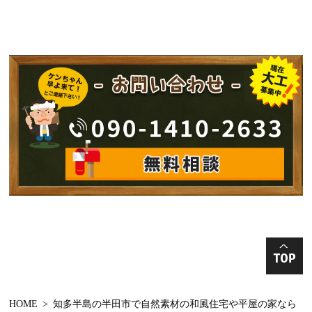
2025年1月
平屋の家
2024年12月
洋風の家
2024年11月
工務店
2024年10月
手加工手刻み
2024年9月
古民家再生
2024年8月
リノベーション
2024年7月
増改築
2024年6月
新築中 構造見学
2024年5月
和モダンの家の
2024年4月
丸太の家
HOME
知多半島の半田市で自然素材の和風住宅や平屋の家なら
2024年3月
収納棚