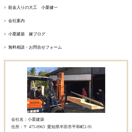
2023年4月
平屋
筋金入りの大工 小栗健一
2023年3月
忘年会
会社案内
2023年2月
二世帯
小栗建築 嫁ブログ
2023年1月
家の見学
無料相談・お問合せフォーム
2022年12月
床板の張替え
2022年11月
リフォーム
2022年9月
リフォーム事例
2022年8月
新築事例
2022年7月
小栗建築
2022年6月
プライベート
会社名：小栗建築
2022年5月
和風建築
住所：〒 475-0963 愛知県半田市平和町2-91