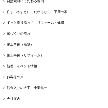
自然素材にこだわる理由
2023年12月
木の家
2023年11月
和モダン
住まいやすさにこだわるなら 平屋の家
2023年10月
一戸建て
ずっと寄り添って リフォーム・修繕
2023年9月
新築
家づくりの流れ
2023年8月
漆喰
施工事例（新築）
2023年7月
大工が建てる家
施工事例（リフォーム）
2023年6月
自由設計
新着・イベント情報
2023年5月
平屋，平屋の家
お客様の声
2023年4月
平屋
筋金入りの大工 小栗健一
2023年3月
忘年会
会社案内
2023年2月
二世帯