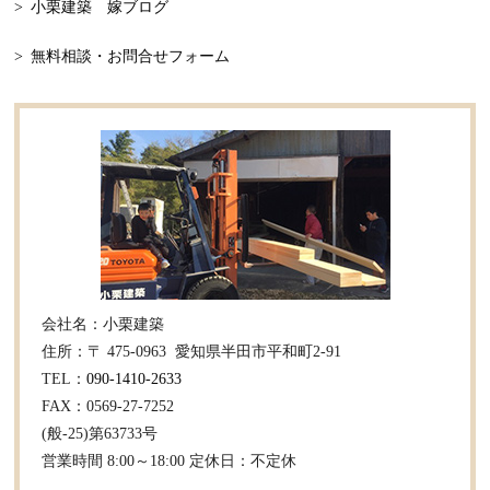
小栗建築 嫁ブログ
2023年1月
家の見学
無料相談・お問合せフォーム
2022年12月
床板の張替え
2022年11月
リフォーム
2022年9月
リフォーム事例
2022年8月
新築事例
2022年7月
小栗建築
2022年6月
プライベート
会社名：小栗建築
2022年5月
和風建築
住所：〒 475-0963 愛知県半田市平和町2-91
TEL：
090-1410-2633
2022年4月
施工事例
FAX：0569-27-7252
(般-25)第63733号
2022年3月
ホームページ
営業時間 8:00～18:00 定休日：不定休
2022年2月
外壁張り替え