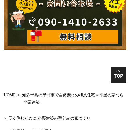
2024年10月
手加工手刻み
2024年9月
古民家再生
2024年8月
リノベーション
2024年7月
増改築
2024年6月
新築中 構造見学
2024年5月
和モダンの家の
2024年4月
丸太の家
HOME
知多半島の半田市で自然素材の和風住宅や平屋の家なら
2024年3月
収納棚
小栗建築
2024年2月
知多半島
長く住むために 小栗建築の手刻みの家づくり
2024年1月
減築